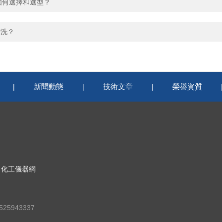
器如何選擇和選型？
清洗？
新聞動態
技術文章
榮譽資質
|
|
|
：
化工儀器網
25943337