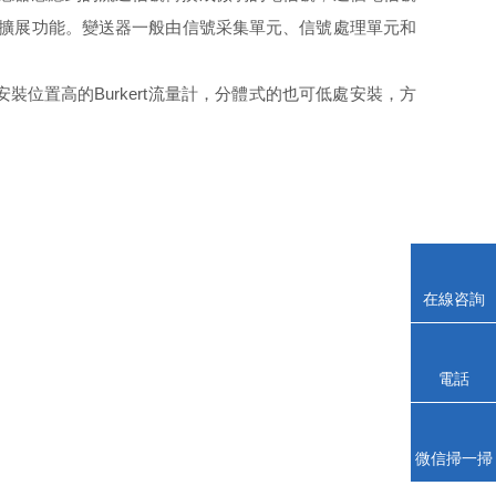
通訊等擴展功能。變送器一般由信號采集單元、信號處理單元和
位置高的Burkert流量計，分體式的也可低處安裝，方
在線咨詢
電話
微信掃一掃