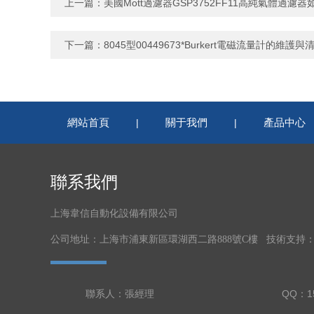
上一篇：
美國Mott過濾器GSP3752FF11高純氣體過濾
下一篇：
8045型00449673*Burkert電磁流量計的維護與
網站首頁
關于我們
產品中心
|
|
聯系我們
上海韋信自動化設備有限公司
公司地址：上海市浦東新區環湖西二路888號C樓 技術支持
聯系人：張經理
QQ：15