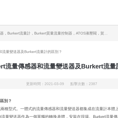
ATOS液壓閥，賀德克HYDAC傳感器，ASCO電磁閥，ASCO閥門，REXROTH力士樂閥泵，安沃馳Aventics電磁閥|氣缸，Samson薩姆森定位器
器和流量變送器及Burkert流量計的區別？
kert流量傳感器和流量變送器及Burkert流
更新時間：2021-03-09 點擊次數：2387
的區別？
兩種型式。一體式的流量傳感器和流量變送器都集成在流量計本體上，
rt流量變送器作為一個單獨的轉換表體，安裝在現場。Burkert