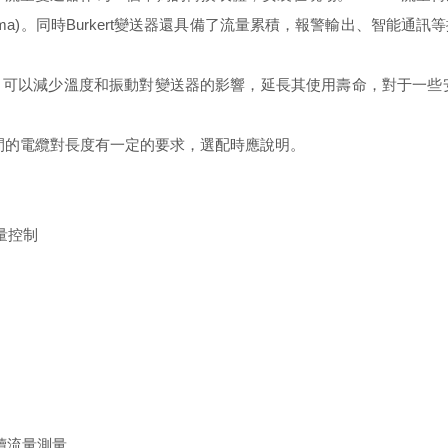
ma)。同時Burkert變送器還具備了流量累積，報警輸出、智能
以減少溫度和振動對變送器的影響，延長其使用壽命，對于一些安裝
感器之間的電纜對長度有一定的要求，選配時應說明。
批量控制
連續流量測量.